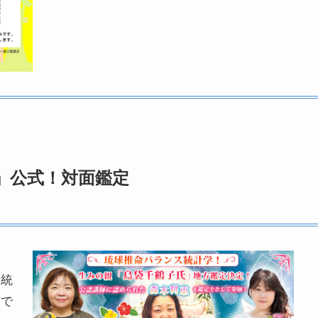
」公式！対面鑑定
ス統
市で